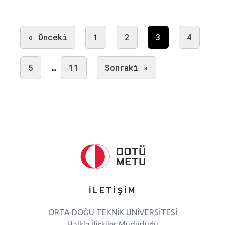
« Önceki
1
2
3
4
5
…
11
Sonraki »
İLETİŞİM
ORTA DOĞU TEKNİK ÜNİVERSİTESİ
Halkla İlişkiler Müdürlüğü