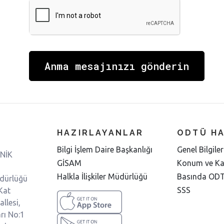
HAZIRLAYANLAR
ODTÜ H
Bilgi İşlem Daire Başkanlığı
Genel Bilgiler
NİK
GİSAM
Konum ve K
Halkla İlişkiler Müdürlüğü
Basında OD
üdürlüğü
SSS
Kat
llesi,
rı No:1