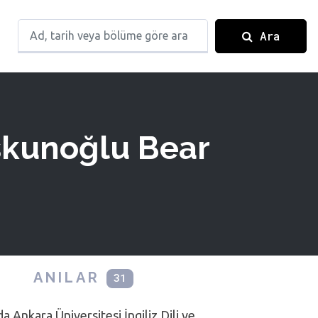
Ara
oşkunoğlu Bear
ANILAR
31
 Ankara Üniversitesi İngiliz Dili ve