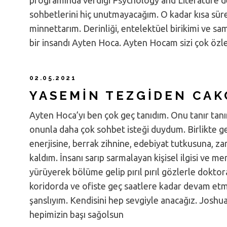
sohbetlerini hiç unutmayacağım. O kadar kısa süre
minnettarım. Derinliği, entelektüel birikimi ve sa
bir insandı Ayten Hoca. Ayten Hocam sizi çok özle
02.05.2021
YASEMIN TEZGIDEN CAK
Ayten Hoca’yı ben çok geç tanıdım. Onu tanır tanı
onunla daha çok sohbet isteği duydum. Birlikte g
enerjisine, berrak zihnine, edebiyat tutkusuna, z
kaldım. İnsanı sarıp sarmalayan kişisel ilgisi ve 
yürüyerek bölüme gelip pırıl pırıl gözlerle doktor
koridorda ve ofiste geç saatlere kadar devam etm
şanslıyım. Kendisini hep sevgiyle anacağız. Joshua
hepimizin başı sağolsun