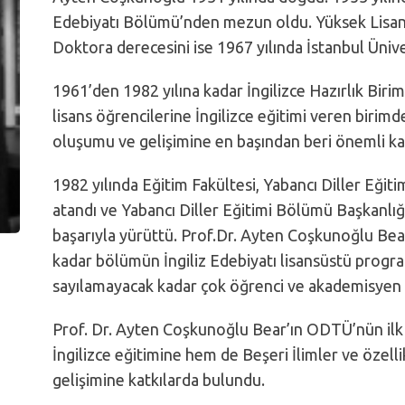
Edebiyatı Bölümü’nden mezun oldu. Yüksek Lisan
Doktora derecesini ise 1967 yılında İstanbul Ünive
1961’den 1982 yılına kadar İngilizce Hazırlık Bir
lisans öğrencilerine İngilizce eğitimi veren birimd
oluşumu ve gelişimine en başından beri önemli ka
1982 yılında Eğitim Fakültesi, Yabancı Diller Eğ
atandı ve Yabancı Diller Eğitimi Bölümü Başkanlığı
başarıyla yürüttü. Prof.Dr. Ayten Coşkunoğlu Bear
kadar bölümün İngiliz Edebiyatı lisansüstü prog
sayılamayacak kadar çok öğrenci ve akademisyen y
Prof. Dr. Ayten Coşkunoğlu Bear’ın ODTÜ’nün ilk 
İngilizce eğitimine hem de Beşeri İlimler ve özel
gelişimine katkılarda bulundu.