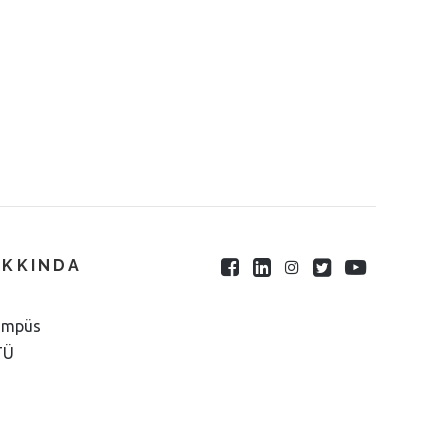
AKKINDA
ampüs
TÜ