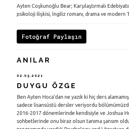
Ayten Coşkunoğlu Bear; Karşılaştırmalı Edebiyatın 
psikoloji ilişkisi, İngiliz romanı, drama ve modern
Fotoğraf Paylaşın
ANILAR
02.05.2021
DUYGU ÖZGE
Ben Ayten Hoca’dan ne yazık ki hiç ders alamam
sadece lisansüstü dersler veriyordu bölümümüzd
2016-2017 dönemlerinde kendisiyle ve Joshua H
sohbetlerinde onu biraz olsun tanıma şansım ol
programında verdiği Psychology and Literature d